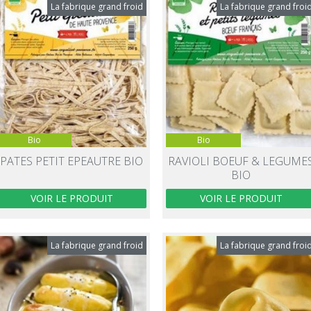
La fabrique grand froid
La fabrique grand froi
Bio
Bio
PATES PETIT EPEAUTRE BIO
RAVIOLI BOEUF & LEGUME
BIO
VOIR LE PRODUIT
VOIR LE PRODUIT
La fabrique grand froid
La fabrique grand froi