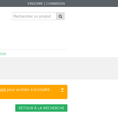
S'INSCRIRE
|
CONNEXION
OUS
×
iant
pour accéder à la totalité
RETOUR À LA RECHERCHE