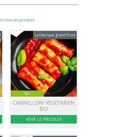
oir tous les produits
d
La fabrique grand froid
Bio
CANNELLONI VEGETARIEN
BIO
VOIR LE PRODUIT