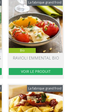
d
La fabrique grand froid
Bio
S
RAVIOLI EMMENTAL BIO
VOIR LE PRODUIT
d
La fabrique grand froid