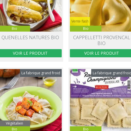
Vente flash
Bio
Bio
QUENELLES NATURES BIO
CAPPELLETTI PROVENCAL
BIO
VOIR LE PRODUIT
VOIR LE PRODUIT
La fabrique grand froid
La fabrique grand froi
Végétalien
Bio
Bio