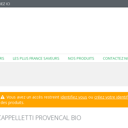
EZ ICI
RS
LES PLUS FRANCE SAVEURS
NOS PRODUITS
CONTACTEZ N
Vous avez un accès restreint
identifiez vous
ou
créez votre identif
des produits.
CAPPELLETTI PROVENCAL BIO