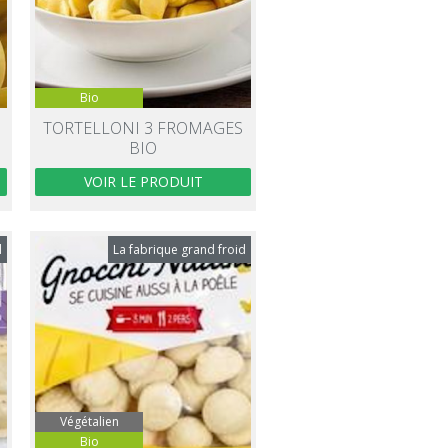
Bio
TORTELLONI 3 FROMAGES
BIO
VOIR LE PRODUIT
d
La fabrique grand froid
Végétalien
Bio