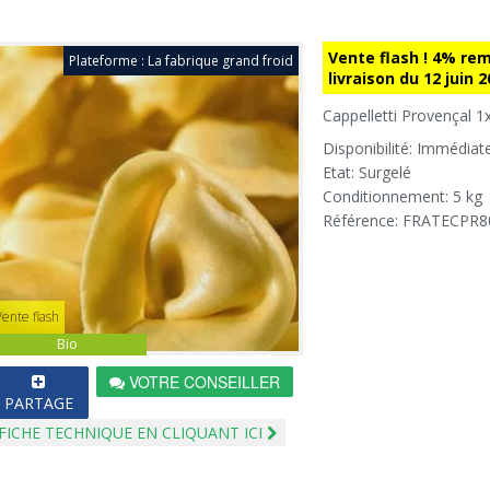
Vente flash ! 4% re
Plateforme : La fabrique grand froid
livraison du 12 juin 
Cappelletti Provençal 1
Disponibilité: Immédiat
Etat: Surgelé
Conditionnement: 5 kg
Référence: FRATECPR8
Vente flash
Bio
VOTRE CONSEILLER
PARTAGE
FICHE TECHNIQUE EN CLIQUANT ICI