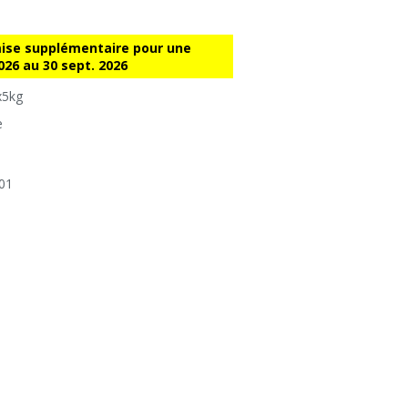
mise supplémentaire pour une
2026 au 30 sept. 2026
x5kg
e
01