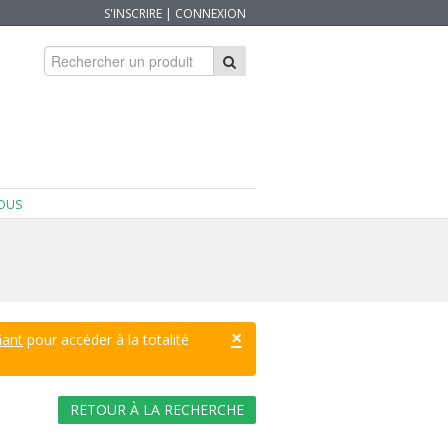
S'INSCRIRE
|
CONNEXION
OUS
×
iant
pour accéder à la totalité
RETOUR À LA RECHERCHE