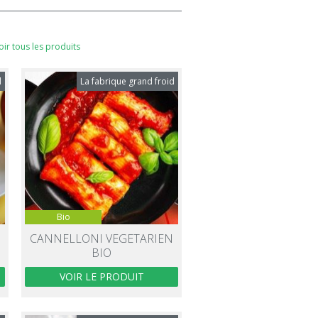
oir tous les produits
d
La fabrique grand froid
Bio
CANNELLONI VEGETARIEN
BIO
VOIR LE PRODUIT