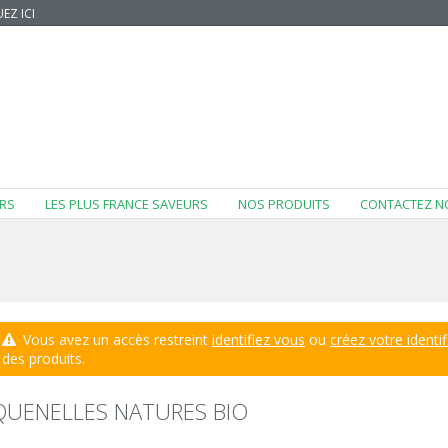
EZ ICI
RS
LES PLUS FRANCE SAVEURS
NOS PRODUITS
CONTACTEZ N
Vous avez un accès restreint
identifiez vous
ou
créez votre identif
des produits.
QUENELLES NATURES BIO