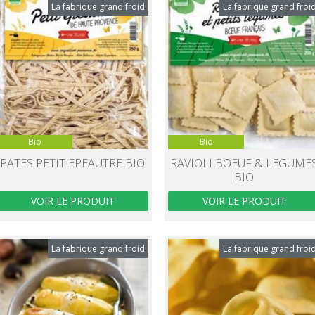
La fabrique grand froid
La fabrique grand froi
Bio
Bio
PATES PETIT EPEAUTRE BIO
RAVIOLI BOEUF & LEGUME
BIO
VOIR LE PRODUIT
VOIR LE PRODUIT
La fabrique grand froid
La fabrique grand froi