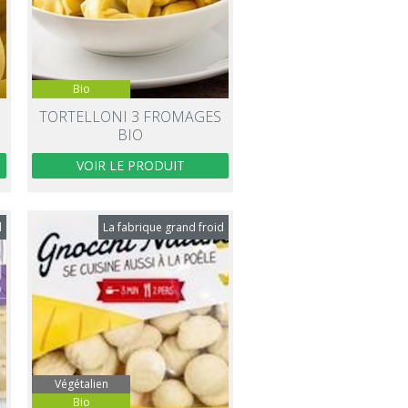
Bio
TORTELLONI 3 FROMAGES
BIO
VOIR LE PRODUIT
d
La fabrique grand froid
Végétalien
Bio