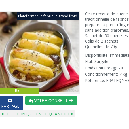
Cette recette de quenel
Plateforme : La fabrique grand froid
traditionnelle de fabric
préparée à partir d’ingré
sans addition d’arômes,
Sachet de 50 quenelles
Colis de 2 sachets.
Quenelles de 70g
Disponibilité: Immédiat
Etat: Surgelé
Poids unitaire (g): 70
Conditionnement: 7 kg
Référence: FRATEQNA
Bio
VOTRE CONSEILLER
PARTAGE
FICHE TECHNIQUE EN CLIQUANT ICI