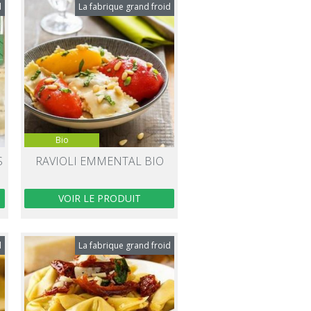
d
La fabrique grand froid
Bio
S
RAVIOLI EMMENTAL BIO
VOIR LE PRODUIT
d
La fabrique grand froid