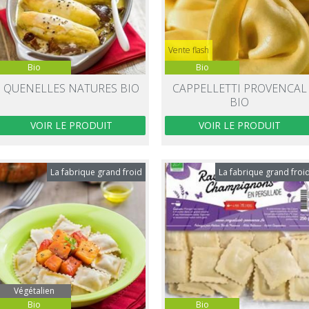
Vente flash
Bio
Bio
QUENELLES NATURES BIO
CAPPELLETTI PROVENCAL
BIO
VOIR LE PRODUIT
VOIR LE PRODUIT
La fabrique grand froid
La fabrique grand froi
Végétalien
Bio
Bio