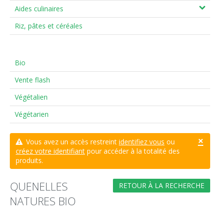
Aides culinaires
Riz, pâtes et céréales
Bio
Vente flash
Végétalien
Végétarien
×
Vous avez un accès restreint
identifiez vous
ou
créez votre identifiant
pour accéder à la totalité des
produits.
QUENELLES
RETOUR À LA RECHERCHE
NATURES BIO